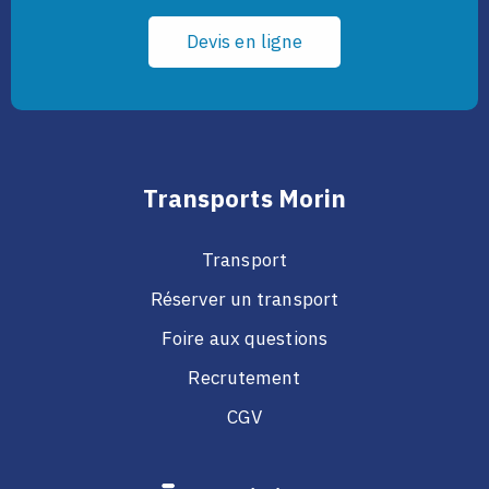
D
e
v
i
s
e
n
l
i
g
n
e
Transports Morin
Transport
Réserver un transport
Foire aux questions
Recrutement
CGV