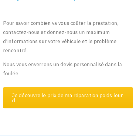
Pour savoir combien va vous coûter la prestation,
contactez-nous et donnez-nous un maximum
d’informations sur votre véhicule et le problème
rencontré.
Nous vous enverrons un devis personnalisé dans la
foulée.
J
e
d
é
c
o
u
v
r
e
l
e
p
r
i
x
d
e
m
a
r
é
p
a
r
a
t
i
o
n
p
o
i
d
s
l
o
u
r
d