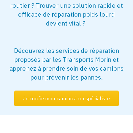
routier ? Trouver une solution rapide et
efficace de réparation poids lourd
devient vital ?
Découvrez les services de réparation
proposés par les Transports Morin et
apprenez à prendre soin de vos camions
pour prévenir les pannes.
J
e
c
o
n
f
i
e
m
o
n
c
a
m
i
o
n
à
u
n
s
p
é
c
i
a
l
i
s
t
e