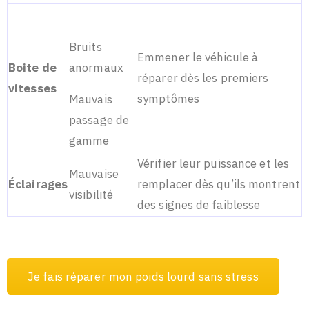
Bruits
Emmener le véhicule à
Boite de
anormaux
réparer dès les premiers
vitesses
symptômes
Mauvais
passage de
gamme
Vérifier leur puissance et les
Mauvaise
Éclairages
remplacer dès qu’ils montrent
visibilité
des signes de faiblesse
J
e
f
a
i
s
r
é
p
a
r
e
r
m
o
n
p
o
i
d
s
l
o
u
r
d
s
a
n
s
s
t
r
e
s
s