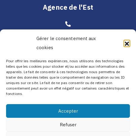
Agence de l'Est
02 99 08 83 93
Gérer le consentement aux
cookies
14 Rue de Strasbourg,
Pour offrir les meilleures expériences, nous utilisons des technologies
57410 PETIT-REDERCHING
telles que les cookies pour stocker et/ou accéder aux informations des
appareils. Le fait de consentir à ces technologies nous permettra de
traiter des données telles que le comportement de navigation ou les ID
uniques sur ce site. Le fait de ne pas consentir ou de retirer son
consentement peut avoir un effet négatif sur certaines caractéristiques et
fonctions.
Accepter
Mentions légales
-
Politique de cookies
-
Politique
de confidentialité
Refuser
Copyright © Transports Morin 2026 - Tous droits