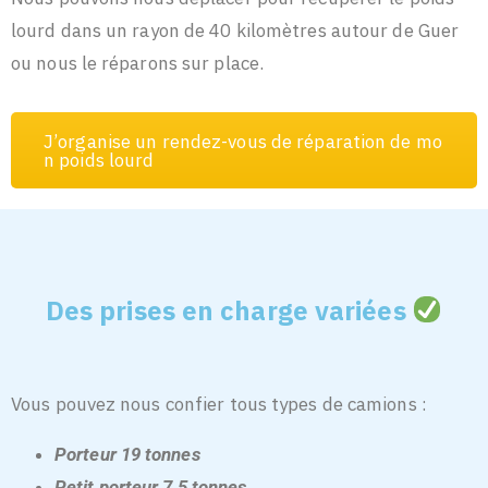
lourd dans un rayon de 40 kilomètres autour de Guer
ou nous le réparons sur place.
J
’
o
r
g
a
n
i
s
e
u
n
r
e
n
d
e
z
-
v
o
u
s
d
e
r
é
p
a
r
a
t
i
o
n
d
e
m
o
n
p
o
i
d
s
l
o
u
r
d
Des prises en charge variées
Vous pouvez nous confier tous types de camions :
Porteur 19 tonnes
Petit porteur 7,5 tonnes